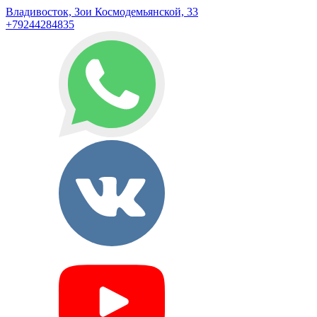
Владивосток, Зои Космодемьянской, 33
+79244284835