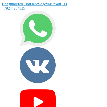
Владивосток, Зои Космодемьянской, 33
+79244284835