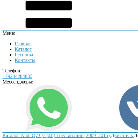
Меню:
Главная
Каталог
Регионы
Контакты
Телефон:
+79244284835
Мессенджеры:
Каталог
Audi
Q7
Q7 (4L) I рестайлинг (2009–2015)
Двигатель
Л