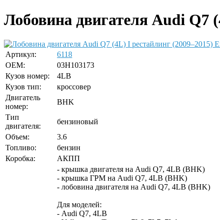
Лобовина двигателя Audi Q7 (4
Е
Артикул:
6118
OEM:
03H103173
Кузов номер:
4LB
Кузов тип:
кроссовер
Двигатель
BHK
номер:
Тип
бензиновый
двигателя:
Объем:
3.6
Топливо:
бензин
Коробка:
АКПП
- крышка двигателя на Audi Q7, 4LB (BHK)
- крышка ГРМ на Audi Q7, 4LB (BHK)
- лобовина двигателя на Audi Q7, 4LB (BHK)
Для моделей:
- Audi Q7, 4LB