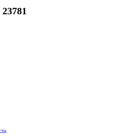
 23781
сти
.