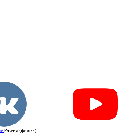
ие
Разъем (фишка)