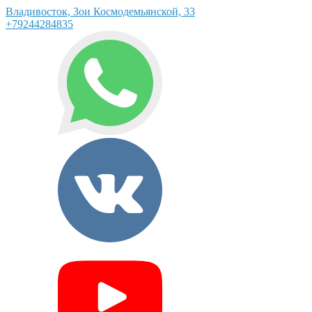
Владивосток, Зои Космодемьянской, 33
+79244284835