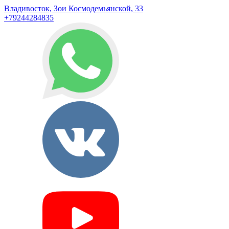
Владивосток, Зои Космодемьянской, 33
+79244284835