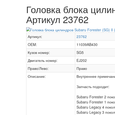
Головка блока цилинд
Артикул 23762
Артикул:
23762
OEM:
11039AB430
Кузов номер:
SG5
Двигатель номер:
EJ202
Право/Лево:
Право
Описание:
Внутреннее примечан
Запчасть подходит:
Subaru Forester 2 пок
Subaru Forester 1 пок
Subaru Legacy 4 покол
Subaru Legacy 3 покол