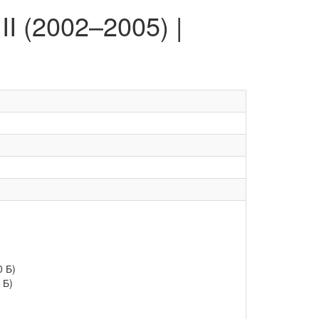
I (2002–2005) |
0 Б)
 Б)