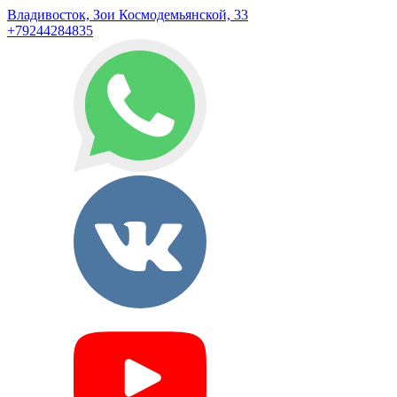
Владивосток, Зои Космодемьянской, 33
+79244284835