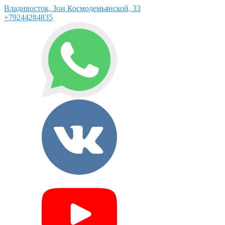
Владивосток, Зои Космодемьянской, 33
+79244284835