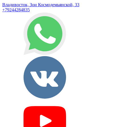
Владивосток, Зои Космодемьянской, 33
+79244284835