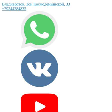
Владивосток, Зои Космодемьянской, 33
+79244284835