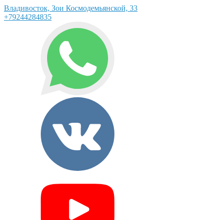
Владивосток, Зои Космодемьянской, 33
+79244284835