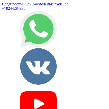
Владивосток, Зои Космодемьянской, 33
+79244284835