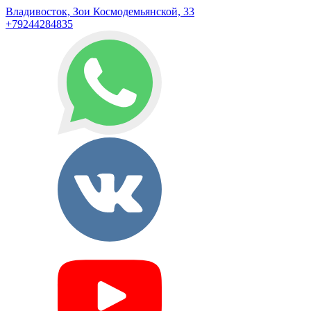
Владивосток, Зои Космодемьянской, 33
+79244284835