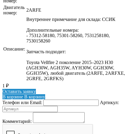
номер:
Двигатель
2ARFE
номер:
Внутреннее примечание для склада: ССИК
Дополнительные номера:
- 75312-58180, 75301-58260, 7531258180,
7530158260
Описание:
Запчасть подходит:
Toyota Vellfire 2 поколение 2015–2023 H30
(AGH30W, AGH35W, AYH30W, GGH30W,
GGH35W), любой двигатель (2ARFE, 2ARFXE,
2GRFE, 2GRFKS)
1
₽
Оставить заявку
В корзине
В корзину
Телефон или Email:
Артикул:
Комментарий: