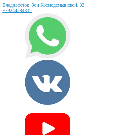
Владивосток, Зои Космодемьянской, 33
+79244284835