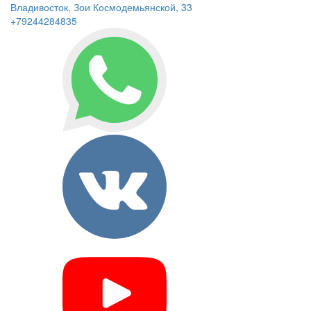
Владивосток, Зои Космодемьянской, 33
+79244284835