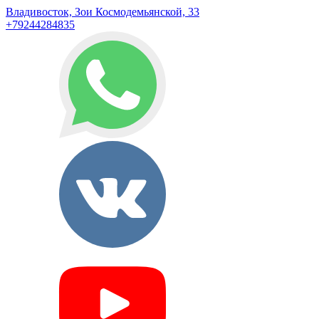
Владивосток, Зои Космодемьянской, 33
+79244284835