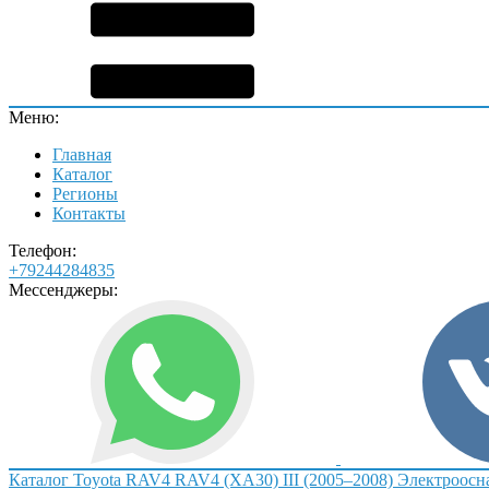
Меню:
Главная
Каталог
Регионы
Контакты
Телефон:
+79244284835
Мессенджеры:
Каталог
Toyota
RAV4
RAV4 (XA30) III (2005–2008)
Электроосн