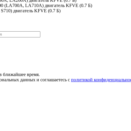
250A, LA260A) двигатель KFVE (0.7 Б)
700 (LA700A, LA710A) двигатель KFVE (0.7 Б)
, S710) двигатель KFVE (0.7 Б)
в ближайшее время.
сональных данных и соглашаетесь с
политикой конфиденциально