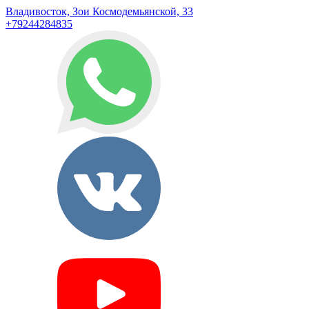
Владивосток, Зои Космодемьянской, 33
+79244284835