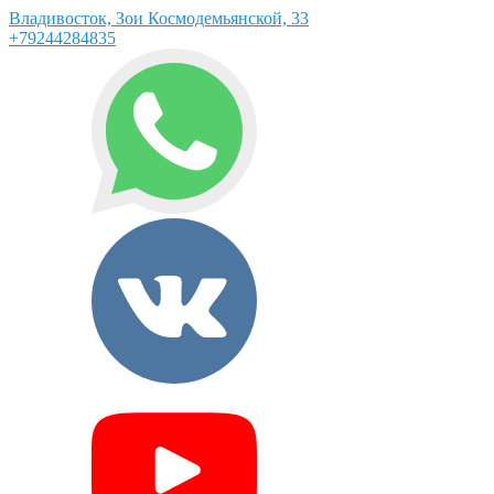
Владивосток, Зои Космодемьянской, 33
+79244284835