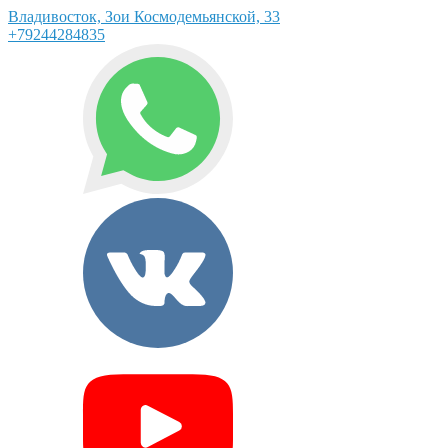
Владивосток, Зои Космодемьянской, 33
+79244284835