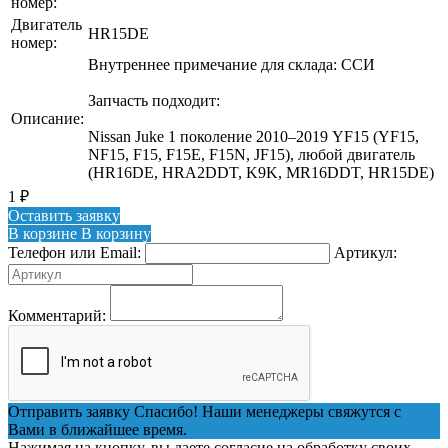
номер:
Двигатель
HR15DE
номер:
Внутреннее примечание для склада: ССИ
Запчасть подходит:
Описание:
Nissan Juke 1 поколение 2010–2019 YF15 (YF15,
NF15, F15, F15E, F15N, JF15), любой двигатель
(HR16DE, HRA2DDT, K9K, MR16DDT, HR15DE)
1
₽
Оставить заявку
В корзине
В корзину
Телефон или Email:
Артикул:
Комментарий:
Отправить заявку
Спасибо! Наши менеджеры свяжутся с
Вами в ближайшее время.
Нажимая на кнопку, вы даете согласие на обработку своих