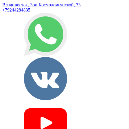
Владивосток, Зои Космодемьянской, 33
+79244284835