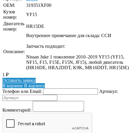
OEM:
319351XF00
Кузов
YF15
номер:
Двигатель
HR15DE
номер:
Внутреннее примечание для склада: ССИ
Запчасть подходит:
Описание:
Nissan Juke 1 поколение 2010–2019 YF15 (YF15,
NF15, F15, F15E, F15N, JF15), любой двигатель
(HR16DE, HRA2DDT, K9K, MR16DDT, HR15DE)
1
₽
Оставить заявку
В корзине
В корзину
Телефон или Email:
Артикул:
Комментарий: