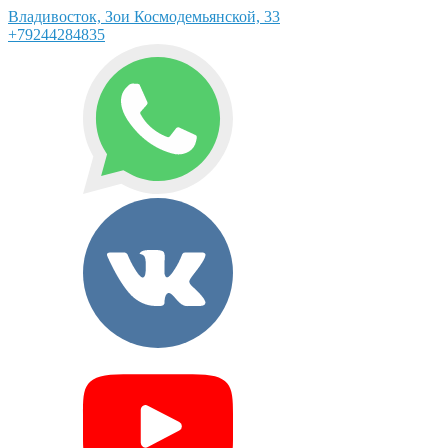
Владивосток, Зои Космодемьянской, 33
+79244284835