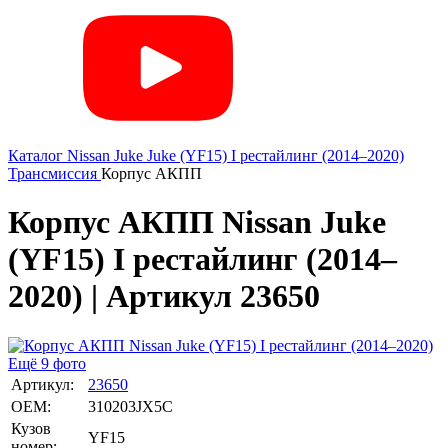
Каталог
Nissan
Juke
Juke (YF15) I рестайлинг (2014–2020)
Трансмиссия
Корпус АКПП
Корпус АКПП Nissan Juke
(YF15) I рестайлинг (2014–
2020) | Артикул 23650
Ещё 9 фото
Артикул:
23650
OEM:
310203JX5C
Кузов
YF15
номер: