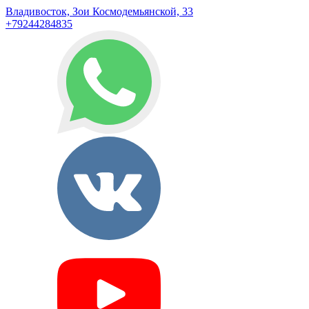
Владивосток, Зои Космодемьянской, 33
+79244284835