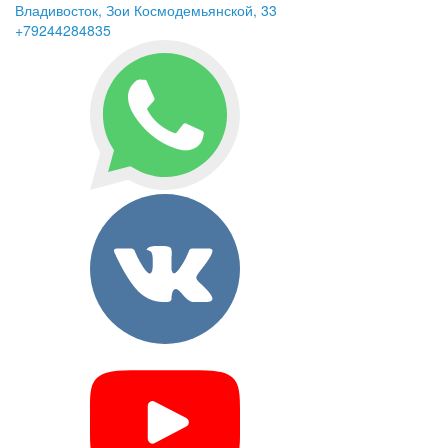
Владивосток, Зои Космодемьянской, 33
+79244284835