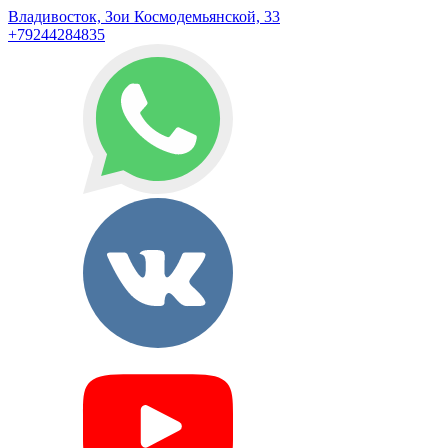
Владивосток, Зои Космодемьянской, 33
+79244284835