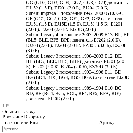
GG (GD2, GD3, GD9, GG2, GG3, GG9) двигатель
EJ152 (1.5 Б), EJ201 (2.0 Б), EJ204 (2.0 Б)
Subaru Impreza 1 поколение 1992–2000 G10, GC,
GF (GC1, GC2, GC8, GF1, GF2, GF8) двигатель
EJ151 (1.5 Б), EJ15E (1.5 Б), EJ15J (1.5 Б), EJ201
(2.0 Б), EJ204 (2.0 Б), EJ20E (2.0 Б)
Subaru Legacy 4 поколение 2003–2009 B13, BL, BP
(BL5, BLE, BP5, BPE) двигатель EJ202 (2.0 Б),
EJ203 (2.0 Б), EJ204 (2.0 Б), EZ30D (3.0 Б), EZ30F
(3.0 Б)
Subaru Legacy 3 поколение 1998–2003 B12, BE,
BH (BE5, BEE, BH5, BHE) двигатель EJ201 (2.0
Б), EJ202 (2.0 Б), EJ204 (2.0 Б), EZ30D (3.0 Б)
Subaru Legacy 2 поколение 1993–1998 B11, BD,
BG (BD4, BD5, BG4, BG5, BGA) двигатель EJ20E
(2.0 Б)
Subaru Legacy 1 поколение 1989–1994 B10, BC,
BD, BF (BC4, BC5, BCL, BF4, BF5, BFA, BJF)
двигатель EJ20E (2.0 Б)
1
₽
Оставить заявку
В корзине
В корзину
Телефон или Email:
Артикул: