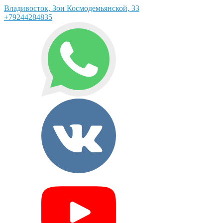
Владивосток, Зои Космодемьянской, 33
+79244284835