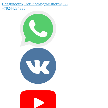
Владивосток, Зои Космодемьянской, 33
+79244284835