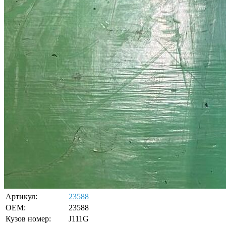
Артикул:
23588
OEM:
23588
Кузов номер:
J111G