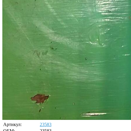
Артикул:
23583
OEM:
23583