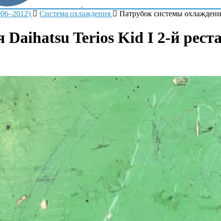
006–2012)
Система охлаждения
Патрубок системы охлажден
aihatsu Terios Kid I 2-й рест