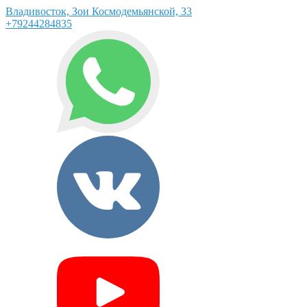
Владивосток, Зои Космодемьянской, 33
+79244284835