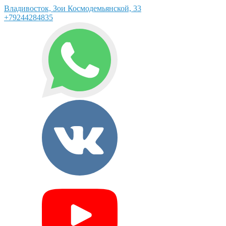
Владивосток, Зои Космодемьянской, 33
+79244284835