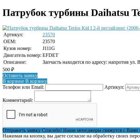
Патрубок турбины Daihatsu Ter
Артикул:
23570
OEM:
23570
Кузов номер:
J111G
Двигатель номер:
EFDET
Описание:
Запчасть находится по адресу: напротив ул. 
500
₽
Оставить заявку
В корзине
В корзину
Телефон или Email:
Артикул:
Комментарий:
Отправить заявку
Спасибо! Наши менеджеры свяжутся с Вами 
Нажимая на кнопку, вы даете согласие на обработку своих пер