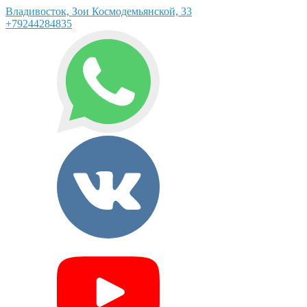
Владивосток, Зои Космодемьянской, 33
+79244284835