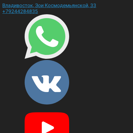
Владивосток, Зои Космодемьянской, 33
+79244284835