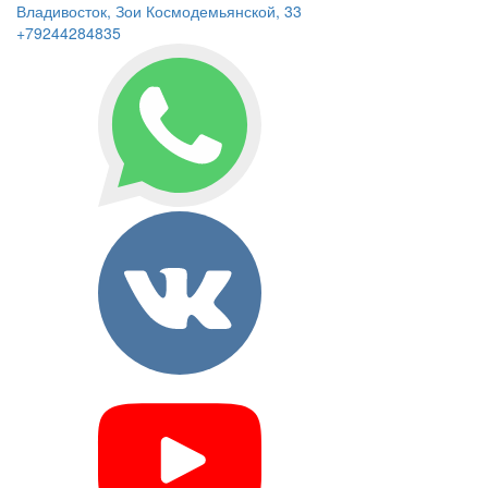
Владивосток, Зои Космодемьянской, 33
+79244284835