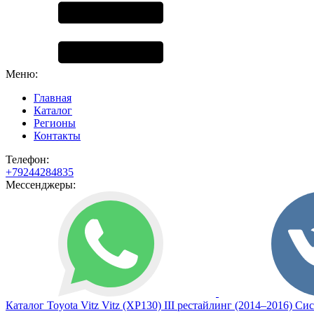
Меню:
Главная
Каталог
Регионы
Контакты
Телефон:
+79244284835
Мессенджеры:
Каталог
Toyota
Vitz
Vitz (XP130) III рестайлинг (2014–2016)
Сис