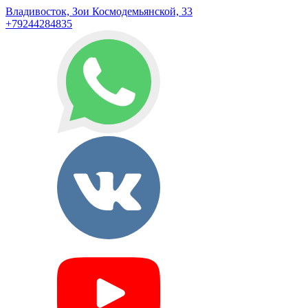
Владивосток, Зои Космодемьянской, 33
+79244284835