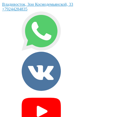
Владивосток, Зои Космодемьянской, 33
+79244284835