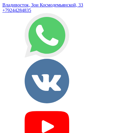
Владивосток, Зои Космодемьянской, 33
+79244284835