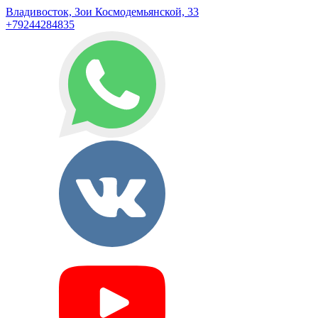
Владивосток, Зои Космодемьянской, 33
+79244284835