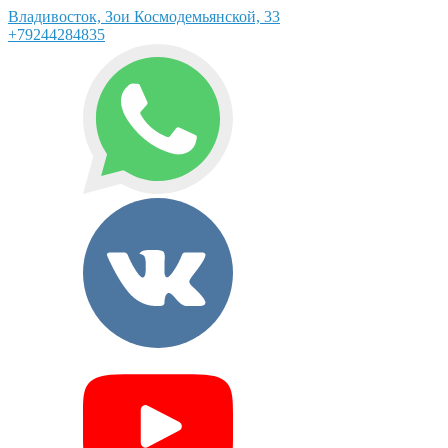
Владивосток, Зои Космодемьянской, 33
+79244284835