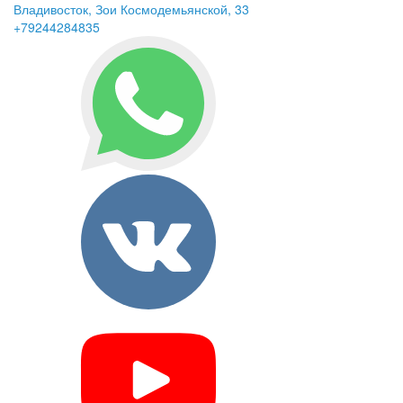
Владивосток, Зои Космодемьянской, 33
+79244284835