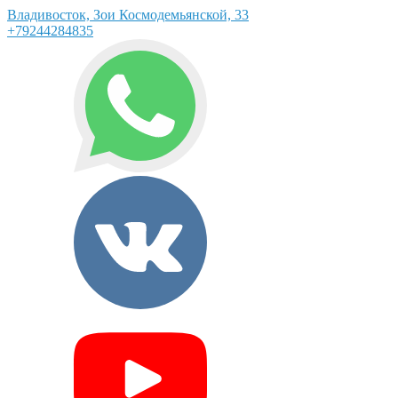
Владивосток, Зои Космодемьянской, 33
+79244284835