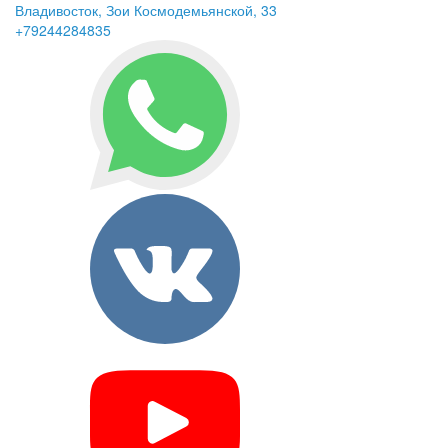
Владивосток, Зои Космодемьянской, 33
+79244284835