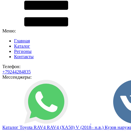
Меню:
Главная
Каталог
Регионы
Контакты
Телефон:
+79244284835
Мессенджеры:
Каталог
Toyota
RAV4
RAV4 (XA50) V (2018– н.в.)
Кузов наруж