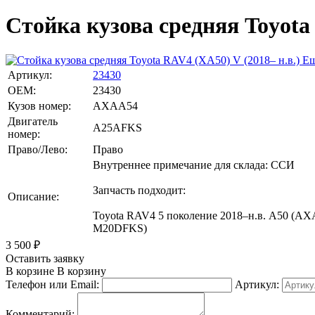
Стойка кузова средняя Toyota 
Ещ
Артикул:
23430
OEM:
23430
Кузов номер:
AXAA54
Двигатель
A25AFKS
номер:
Право/Лево:
Право
Внутреннее примечание для склада: ССИ
Запчасть подходит:
Описание:
Toyota RAV4 5 поколение 2018–н.в. A50 
M20DFKS)
3 500
₽
Оставить заявку
В корзине
В корзину
Телефон или Email:
Артикул:
Комментарий: