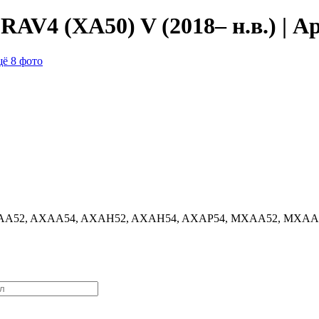
RAV4 (XA50) V (2018– н.в.) | А
ё 8 фото
(AXAA52, AXAA54, AXAH52, AXAH54, AXAP54, MXAA52, MXAA5