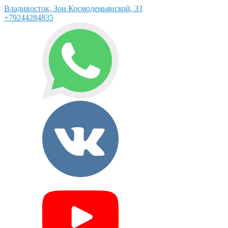
Владивосток, Зои Космодемьянской, 33
+79244284835