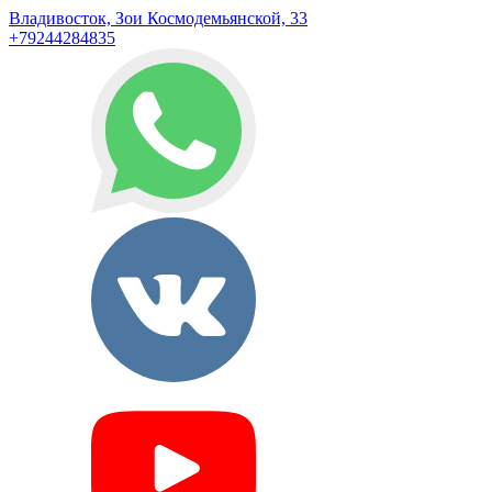
Владивосток, Зои Космодемьянской, 33
+79244284835