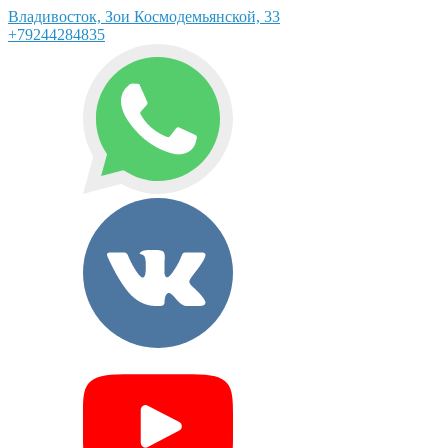
Владивосток, Зои Космодемьянской, 33
+79244284835